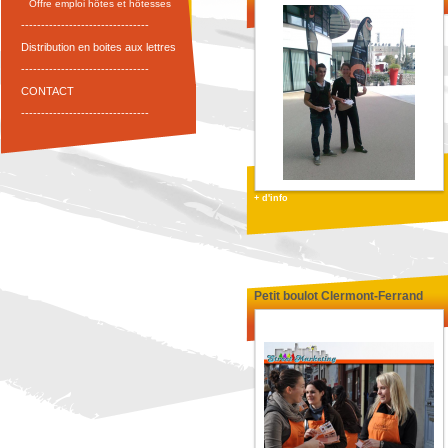
Offre emploi hôtes et hôtesses
--------------------------------
Distribution en boites aux lettres
--------------------------------
CONTACT
--------------------------------
+ d'info
Petit boulot Clermont-Ferrand