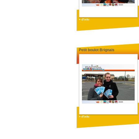
+ d'info
Petit boulot Brignais
+ d'info