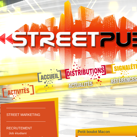
--------------------------------
STREET MARKETING
--------------------------------
RECRUTEMENT
Petit boulot Macon
Job étudiant